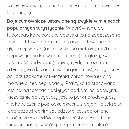
rzucenie kotwicy lub na stanięcie na boi cumowniczej
(mooringu).
Boje cumownicze ustawiane są zwykle w miejscach
popularnych turystycznie
. W porównaniu do
typowego kotwicowiska pozwala to na zagęszczenie
ilości jachtów na danym obszarze. Ustawione na
głębokiej wodzie (np. powyżej 30 metrów) lub/i nad
niepewnym do kotwiczenia dnem (np. głazy, żwir,
roślinność podwodna), bywają jedyną rozsądną
alternatywą do zacumowania jachtu. Wykorzystanie
boi, przy zakazie kotwiczenia, chroni również dno
morskie przed degradacją. Praktyka ta stosowana
jest np. na terenach objętych parkami narodowymi.
Niezależnie od tego, czy jest to park narodowy, czy
nie, kotwiczenie pośrodku akwenu z bojami, a także w
jego bezpośrednim sąsiedztwie jest zabronione,
choćby ze względów bezpieczeństwa. Mam tu na
myśli sytuację, w której przy zmianie kierunku (ale