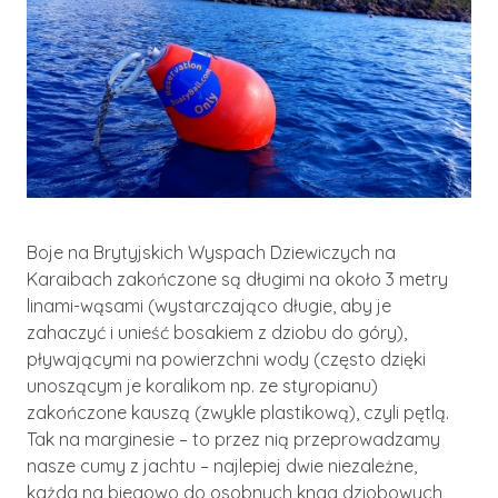
Boje na Brytyjskich Wyspach Dziewiczych na
Karaibach zakończone są długimi na około 3 metry
linami-wąsami (wystarczająco długie, aby je
zahaczyć i unieść bosakiem z dziobu do góry),
pływającymi na powierzchni wody (często dzięki
unoszącym je koralikom np. ze styropianu)
zakończone kauszą (zwykle plastikową), czyli pętlą.
Tak na marginesie – to przez nią przeprowadzamy
nasze cumy z jachtu – najlepiej dwie niezależne,
każda na biegowo do osobnych knag dziobowych