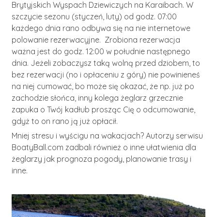
Brytyjskich Wyspach Dziewiczych na Karaibach. W
szczycie sezonu (styczeń, luty) od godz. 07:00
każdego dnia rano odbywa się na nie internetowe
polowanie rezerwacyjne. Zrobiona rezerwacja
ważna jest do godz. 12:00 w południe następnego
dnia. Jeżeli zobaczysz taką wolną przed dziobem, to
bez rezerwacji (no i opłaceniu z góry) nie powinieneś
na niej cumować, bo może się okazać, że np. już po
zachodzie słońca, inny kolega żeglarz grzecznie
zapuka o Twój kadłub prosząc Cię o odcumowanie,
gdyż to on rano ją już opłacił.
Mniej stresu i wyścigu na wakacjach? Autorzy serwisu
BoatyBall.com zadbali również o inne ułatwienia dla
żeglarzy jak prognoza pogody, planowanie trasy i
inne.