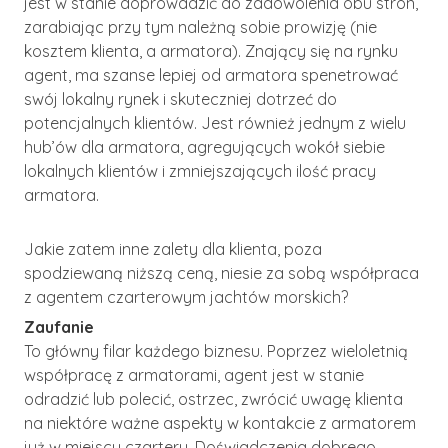
jest w stanie doprowadzić do zadowolenia obu stron,
zarabiając przy tym należną sobie prowizję (nie
kosztem klienta, a armatora). Znający się na rynku
agent, ma szanse lepiej od armatora spenetrować
swój lokalny rynek i skuteczniej dotrzeć do
potencjalnych klientów. Jest również jednym z wielu
hub’ów dla armatora, agregujących wokół siebie
lokalnych klientów i zmniejszających ilość pracy
armatora.
Jakie zatem inne zalety dla klienta, poza
spodziewaną niższą ceną, niesie za sobą współpraca
z agentem czarterowym jachtów morskich?
Zaufanie
To główny filar każdego biznesu. Poprzez wieloletnią
współpracę z armatorami, agent jest w stanie
odradzić lub polecić, ostrzec, zwrócić uwagę klienta
na niektóre ważne aspekty w kontakcie z armatorem
już w miejscu czarteru. Doświadczenia dobrego