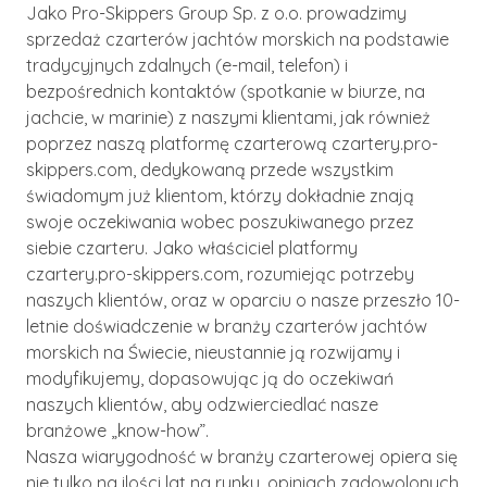
Jako Pro-Skippers Group Sp. z o.o. prowadzimy
sprzedaż czarterów jachtów morskich na podstawie
tradycyjnych zdalnych (e-mail, telefon) i
bezpośrednich kontaktów (spotkanie w biurze, na
jachcie, w marinie) z naszymi klientami, jak również
poprzez naszą platformę czarterową czartery.pro-
skippers.com, dedykowaną przede wszystkim
świadomym już klientom, którzy dokładnie znają
swoje oczekiwania wobec poszukiwanego przez
siebie czarteru. Jako właściciel platformy
czartery.pro-skippers.com, rozumiejąc potrzeby
naszych klientów, oraz w oparciu o nasze przeszło 10-
letnie doświadczenie w branży czarterów jachtów
morskich na Świecie, nieustannie ją rozwijamy i
modyfikujemy, dopasowując ją do oczekiwań
naszych klientów, aby odzwierciedlać nasze
branżowe „know-how”.
Nasza wiarygodność w branży czarterowej opiera się
nie tylko na ilości lat na rynku, opiniach zadowolonych