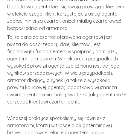
Dodatkowo agent dzieli się swoją prowizją z klientem,
w efekcie czego, klient korzystając z usług agenta
zapłaci mniej za czarter, aniżeli miałby czarterować
bezpośrednio od armatora.
To, że cena za czarter oferowana agentowi jest
niższa do odsprzedaży dalej klientowi, jest
finansowym fundamentem współpracy pomiędzy
agentem i armatorem. W niektórych przypadkach
wysokość prowizji agenta uzależniona jest od jego
wyników sprzedażowych. W wielu przypadkach,
armator dbający o rynek (a także o wysokość
prowizji końcowej agenta), dodatkowo wyznacza
swoim agentom minimalną kwotę za jaką agent może
sprzedać klientowi czarter jachtu.
W naszej praktyce spotkaliśmy się również z
armatorami, którzy w trosce o długoterminowy
biznes i poprawne relacje z agentem, odsyłali