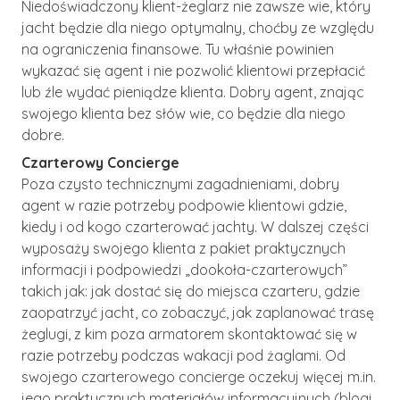
Niedoświadczony klient-żeglarz nie zawsze wie, który
jacht będzie dla niego optymalny, choćby ze względu
na ograniczenia finansowe. Tu właśnie powinien
wykazać się agent i nie pozwolić klientowi przepłacić
lub źle wydać pieniądze klienta. Dobry agent, znając
swojego klienta bez słów wie, co będzie dla niego
dobre.
Czarterowy Concierge
Poza czysto technicznymi zagadnieniami, dobry
agent w razie potrzeby podpowie klientowi gdzie,
kiedy i od kogo czarterować jachty. W dalszej części
wyposaży swojego klienta z pakiet praktycznych
informacji i podpowiedzi „dookoła-czarterowych”
takich jak: jak dostać się do miejsca czarteru, gdzie
zaopatrzyć jacht, co zobaczyć, jak zaplanować trasę
żeglugi, z kim poza armatorem skontaktować się w
razie potrzeby podczas wakacji pod żaglami. Od
swojego czarterowego concierge oczekuj więcej m.in.
jego praktycznych materiałów informacyjnych (blogi,