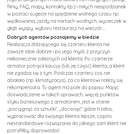
filmy, FAQ, mapy, kontakty itp.) i miłych niespodzianek
w postaci sugestii na spędzenie wolnego czasu np.
wędkowania, jazdy na nartach wodnych, wycieczek w
głąb wyspy, wyboru restauracji na wieczór….
Dobrych agentów poznajemy w biedzie
Realizacja zbliżającego się czarteru klienta nie
zawsze idzie dobrze i po jego myśli, z przyczyn
niekoniecznie zależnych od klienta. Po czarterze
armator potrącił kaucję (lub jej część) klienta, a klient
nie zgadza się z tym. Podczas czarteru coś nie
działało (np. klimatyzacja), za co klientowi należy się
rekompensata. Tu agent ma pole do popisu. Mając
doświadczenie w takich sprawach, więcej punktów
styku biznesowego z armatorem, jest w stanie
„pociągnąć za sznurki”, „docisnąć” gdzie trzeba,
wypracować dla swojego klienta lepsze, często
niestandardowe rozwiązanie do jakiego sam klient nie
potrafiłby doprowadzić.