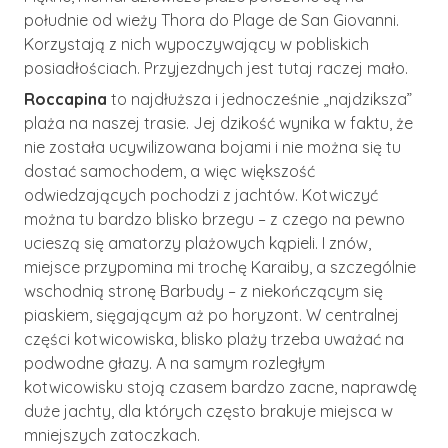
południe od wieży Thora do Plage de San Giovanni.
Korzystają z nich wypoczywający w pobliskich
posiadłościach. Przyjezdnych jest tutaj raczej mało.
Roccapina
to najdłuższa i jednocześnie „najdziksza”
plaża na naszej trasie. Jej dzikość wynika w faktu, że
nie została ucywilizowana bojami i nie można się tu
dostać samochodem, a więc większość
odwiedzających pochodzi z jachtów. Kotwiczyć
można tu bardzo blisko brzegu – z czego na pewno
ucieszą się amatorzy plażowych kąpieli. I znów,
miejsce przypomina mi trochę Karaiby, a szczególnie
wschodnią stronę Barbudy – z niekończącym się
piaskiem, sięgającym aż po horyzont. W centralnej
części kotwicowiska, blisko plaży trzeba uważać na
podwodne głazy. A na samym rozległym
kotwicowisku stoją czasem bardzo zacne, naprawdę
duże jachty, dla których często brakuje miejsca w
mniejszych zatoczkach.