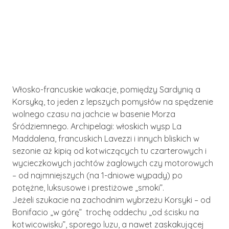
Włosko-francuskie wakacje, pomiędzy Sardynią a
Korsyką, to jeden z lepszych pomysłów na spędzenie
wolnego czasu na jachcie w basenie Morza
Śródziemnego. Archipelagi: włoskich wysp La
Maddalena, francuskich Lavezzi i innych bliskich w
sezonie aż kipią od kotwiczących tu czarterowych i
wycieczkowych jachtów żaglowych czy motorowych
– od najmniejszych (na 1-dniowe wypady) po
potężne, luksusowe i prestiżowe „smoki”.
Jeżeli szukacie na zachodnim wybrzeżu Korsyki – od
Bonifacio „w górę” trochę oddechu „od ścisku na
kotwicowisku”, sporego luzu, a nawet zaskakującej