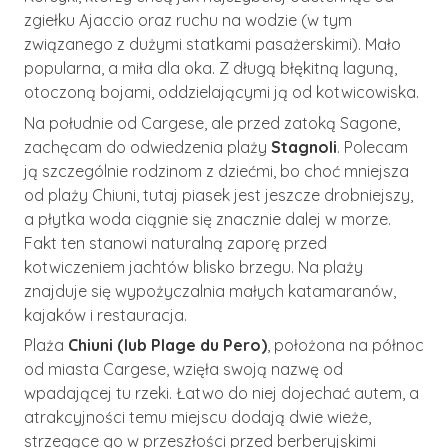
zgiełku Ajaccio oraz ruchu na wodzie (w tym
związanego z dużymi statkami pasażerskimi). Mało
popularna, a miła dla oka. Z długą błękitną laguną,
otoczoną bojami, oddzielającymi ją od kotwicowiska.
Na południe od Cargese, ale przed zatoką Sagone,
zachęcam do odwiedzenia plaży
Stagnoli
. Polecam
ją szczególnie rodzinom z dziećmi, bo choć mniejsza
od plaży Chiuni, tutaj piasek jest jeszcze drobniejszy,
a płytka woda ciągnie się znacznie dalej w morze.
Fakt ten stanowi naturalną zaporę przed
kotwiczeniem jachtów blisko brzegu. Na plaży
znajduje się wypożyczalnia małych katamaranów,
kajaków i restauracja.
Plaża
Chiuni (lub Plage du Pero)
, położona na północ
od miasta Cargese, wzięła swoją nazwę od
wpadającej tu rzeki. Łatwo do niej dojechać autem, a
atrakcyjności temu miejscu dodają dwie wieże,
strzegące go w przeszłości przed berberyjskimi