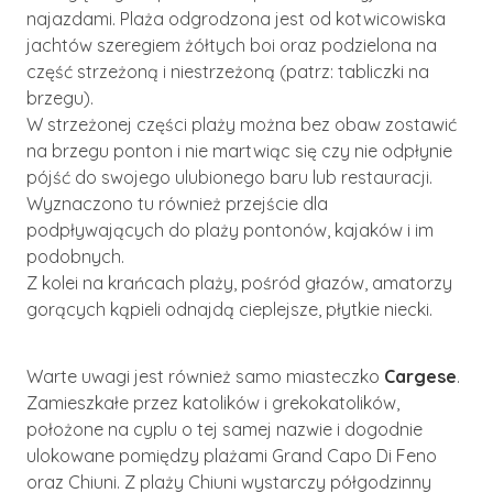
najazdami. Plaża odgrodzona jest od kotwicowiska
jachtów szeregiem żółtych boi oraz podzielona na
część strzeżoną i niestrzeżoną (patrz: tabliczki na
brzegu).
W strzeżonej części plaży można bez obaw zostawić
na brzegu ponton i nie martwiąc się czy nie odpłynie
pójść do swojego ulubionego baru lub restauracji.
Wyznaczono tu również przejście dla
podpływających do plaży pontonów, kajaków i im
podobnych.
Z kolei na krańcach plaży, pośród głazów, amatorzy
gorących kąpieli odnajdą cieplejsze, płytkie niecki.
Warte uwagi jest również samo miasteczko
Cargese
.
Zamieszkałe przez katolików i grekokatolików,
położone na cyplu o tej samej nazwie i dogodnie
ulokowane pomiędzy plażami Grand Capo Di Feno
oraz Chiuni. Z plaży Chiuni wystarczy półgodzinny