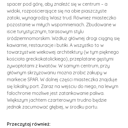
spacer pod górę, aby znaleźć się w centrum – a
widoki, rozpościerające się na obie piaszczyste
zatoki, wynagrodzą Wasz trud. Również miasteczko
pozostanie w miłych wspomnieniach. Zbudowane w
iście turystycznym, tarasowym stylu
śródziemnomorskim. Wzdłuż głównej drogi ciągną się
kawiarnie, restauracje i butiki. A wszystko to w
towarzystwie wiekowej architektury (w tym pięknego
kościoła greckokatolickiego), przeplatane gęstymi
żywopłotami z kwiatów. W samym centrum, przy
głównym skrzyżowaniu można zrobić zakupy w
markecie SPAR. W dolnej części miasteczka znajduje
się lokalny port. Zaraz na wejściu do niego, na lewym
falochronie możliwe jest zatankowanie paliwa.
Większym jachtem czarterowym trudno będzie
jednak zacumować głębiej, w środku portu.
Przeczytaj również: