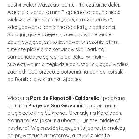
pustki wokół Waszego jachtu – to czytajcie dalej.
Ajaccio, a zaraz za nim Propriano to jedyne nieco
większe w tym regionie „zagłębia czarterowe”,
zdecydowanie odmienne od oferty z północnej
Sardynii, gdzie dzieje się zdecydowanie więcej.
Zdumiewające jest to że, nawet w sezonie letnim,
tutejsze plaże oraz kotwicowiska i parkingi
samochodowe są wolne od tłoku. W moim,
subiektywnym przeglądzie poruszać się będę wzdłuż
zachodniego brzegu, z południa na północ Korsyki –
od Bonifacio w kierunku Ajaccio.
Widok na
Port de Pianotolli-Caldarello
i położoną
przy nim
Plage de San Giovanni
przypomina mi
długie zatoki na SE krańcu Grenady na Karaibach.
Marina ta jest jakby na uboczu – „in the middle of
nowhere”. Większość stojących tu jednostek należy
do prywatnych armatorów, a część z nich to