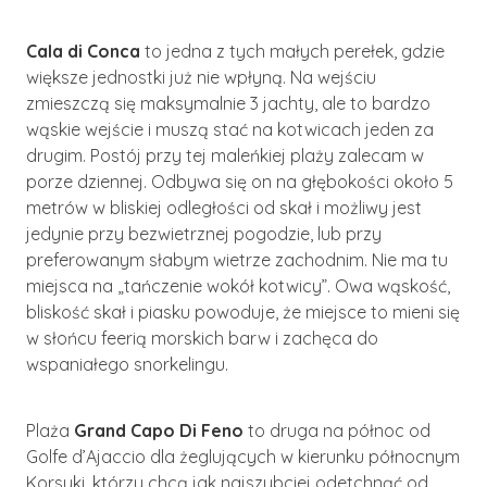
Cala di Conca
to jedna z tych małych perełek, gdzie
większe jednostki już nie wpłyną. Na wejściu
zmieszczą się maksymalnie 3 jachty, ale to bardzo
wąskie wejście i muszą stać na kotwicach jeden za
drugim. Postój przy tej maleńkiej plaży zalecam w
porze dziennej. Odbywa się on na głębokości około 5
metrów w bliskiej odległości od skał i możliwy jest
jedynie przy bezwietrznej pogodzie, lub przy
preferowanym słabym wietrze zachodnim. Nie ma tu
miejsca na „tańczenie wokół kotwicy”. Owa wąskość,
bliskość skał i piasku powoduje, że miejsce to mieni się
w słońcu feerią morskich barw i zachęca do
wspaniałego snorkelingu.
Plaża
Grand Capo Di Feno
to druga na północ od
Golfe d’Ajaccio dla żeglujących w kierunku północnym
Korsyki, którzy chcą jak najszybciej odetchnąć od