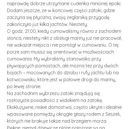
naprawdę dobrze utrzymane cudeńka minionej epoki.
Dodam jeszcze, że w końcowej części zatoki, gdzie
zaczyna się płycizna, swoją żeglarską przygodę
zakończyło już kilka jachtów. Niestety.
O godz. 21:00, kiedy cumowaliśmy równo z zachodem
słońca, niestety nikt z obsługi mariny już nie pracował,
nie wskazał miejsca i nie pomógł w cumowaniu. O tej
porze sam musisz się orientować w możliwościach
cumowania. My wybraliśmy stanowisko przy
pływających pomostach, ale można też przy dwóch
bojach – mocowanych do dziobu i rufy jachtu lub na
kotwicowisku, które jest w połowie drogi do mariny,
po lewej stronie.
Na zachodnim wybrzeżu zatoki znajdują się
rozłożyste posiadłości z widokiem na zatokę.
Ekskluzywne, niskie domostwa, często ukryte i idealnie
wpasowane pomiędzy okrągłe głazy rodem z Seszeli,
których nie brakuje także nad brzegiem morza.
Piękne, niemal dziewicze plaże położone są na