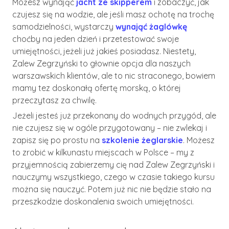
Możesz wynająć
jacht ze skipperem
i zobaczyć, jak
czujesz się na wodzie, ale jeśli masz ochotę na trochę
samodzielności, wystarczy
wynająć żaglówkę
choćby na jeden dzień i przetestować swoje
umiejętności, jeżeli już jakieś posiadasz. Niestety,
Zalew Zegrzyński to głownie opcja dla naszych
warszawskich klientów, ale to nic straconego, bowiem
mamy tez doskonałą ofertę morską, o której
przeczytasz za chwilę.
Jeżeli jesteś już przekonany do wodnych przygód, ale
nie czujesz się w ogóle przygotowany – nie zwlekaj i
zapisz się po prostu na
szkolenie żeglarskie
. Możesz
to zrobić w kilkunastu miejscach w Polsce – my z
przyjemnością zabierzemy cię nad Zalew Zegrzyński i
nauczymy wszystkiego, czego w czasie takiego kursu
można się nauczyć. Potem już nic nie będzie stało na
przeszkodzie doskonalenia swoich umiejętności.