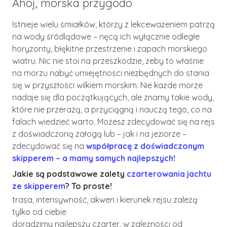
Ahoj, morska przygodo
Istnieje wielu śmiałków, którzy z lekceważeniem patrzą
na wody śródlądowe – nęcą ich wyłącznie odległe
horyzonty, błękitne przestrzenie i zapach morskiego
wiatru. Nic nie stoi na przeszkodzie, żeby to właśnie
na morzu nabyć umiejętności niezbędnych do stania
się w przyszłości wilkiem morskim. Nie każde morze
nadaje się dla początkujących, ale znamy takie wody,
które nie przerażą, a przyciągną i nauczą tego, co na
falach wiedzieć warto. Możesz zdecydować się na rejs
z doświadczoną załogą lub – jak i na jeziorze –
zdecydować się na
współpracę z doświadczonym
skipperem – a mamy samych najlepszych!
Jakie są podstawowe zalety
czarterowania jachtu
ze skipperem
? To proste!
trasa, intensywność, akwen i kierunek rejsu zależą
tylko od ciebie
doradzimy najlepszy czarter, w zależności od