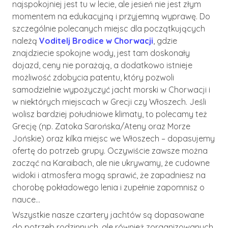
najspokojniej jest tu w lecie, ale jesień nie jest złym
momentem na edukacyjną i przyjemną wyprawę. Do
szczególnie polecanych miejsc dla początkujących
należą
Voditelj Brodice w Chorwacji
, gdzie
znajdziecie spokojne wody, jest tam doskonały
dojazd, ceny nie porażają, a dodatkowo istnieje
możliwość zdobycia patentu, który pozwoli
samodzielnie wypożyczyć jacht morski w Chorwacji i
w niektórych miejscach w Grecji czy Włoszech. Jeśli
wolisz bardziej południowe klimaty, to polecamy też
Grecję (np. Zatoka Sarońska/Ateny oraz Morze
Jońskie) oraz kilka miejsc we Włoszech – dopasujemy
ofertę do potrzeb grupy. Oczywiście zawsze można
zacząć na Karaibach, ale nie ukrywamy, że cudowne
widoki i atmosfera mogą sprawić, że zapadniesz na
chorobę pokładowego lenia i zupełnie zapomnisz o
nauce…
Wszystkie nasze czartery jachtów są dopasowane
do potrzeb rodzinnych, ale również zorganizowanych